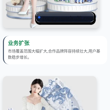
业务扩张
市场覆盖范围大幅扩大,合作品牌阵容持续壮大,用户基
数稳步增长。