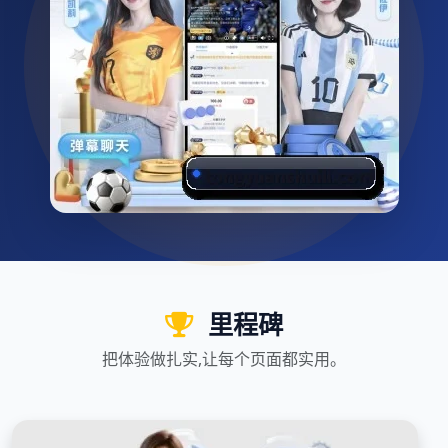
里程碑
把体验做扎实,让每个页面都实用。