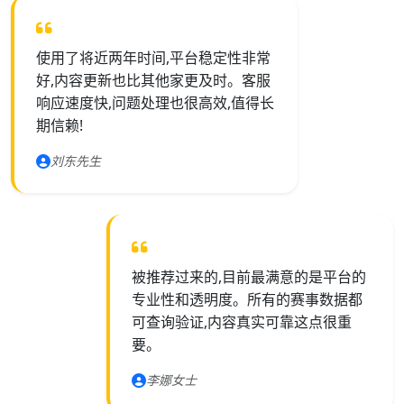
使用了将近两年时间,平台稳定性非常
好,内容更新也比其他家更及时。客服
响应速度快,问题处理也很高效,值得长
期信赖!
刘东先生
被推荐过来的,目前最满意的是平台的
专业性和透明度。所有的赛事数据都
可查询验证,内容真实可靠这点很重
要。
李娜女士