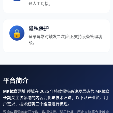
题人工对接。
隐私保护
🔒
登录异常时触发二次验证,支持设备管理功
能。
平台简介
MK体育
网址 领域在 2026 年持续保持高速发展态势,MK体育
长期关注该领域的内容变化与技术演进。以下从产业链、用
户需求、技术趋势三个维度进行梳理。
深度内容涵盖射门次数、数据分析、球员数据、历史交锋等专业维度