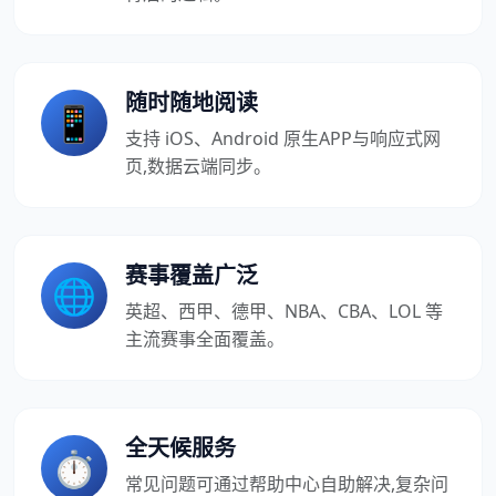
随时随地阅读
📱
支持 iOS、Android 原生APP与响应式网
页,数据云端同步。
赛事覆盖广泛
🌐
英超、西甲、德甲、NBA、CBA、LOL 等
主流赛事全面覆盖。
全天候服务
⏱️
常见问题可通过帮助中心自助解决,复杂问