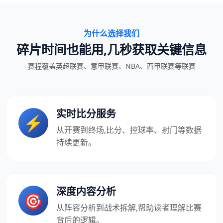
为什么选择我们
碎片时间也能用,几秒获取关键信息
赛程覆盖英超联赛、意甲联赛、NBA、西甲联赛等联赛
实时比分服务
⚡
从开赛到终场,比分、控球率、射门等数据
持续更新。
深度内容分析
🎯
从阵容分析到战术拆解,帮助读者理解比赛
背后的逻辑。