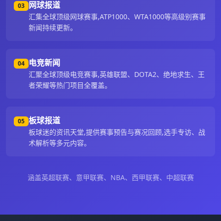
网球报道
03
汇集全球顶级网球赛事,ATP1000、WTA1000等高级别赛事
新闻持续更新。
电竞新闻
04
汇聚全球顶级电竞赛事,英雄联盟、DOTA2、绝地求生、王
者荣耀等热门项目全覆盖。
板球报道
05
板球迷的资讯天堂,提供赛事预告与赛况回顾,选手专访、战
术解析等多元内容。
涵盖英超联赛、意甲联赛、NBA、西甲联赛、中超联赛