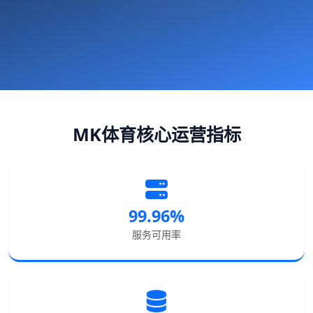
MK体育核心运营指标
99.96%
服务可用率