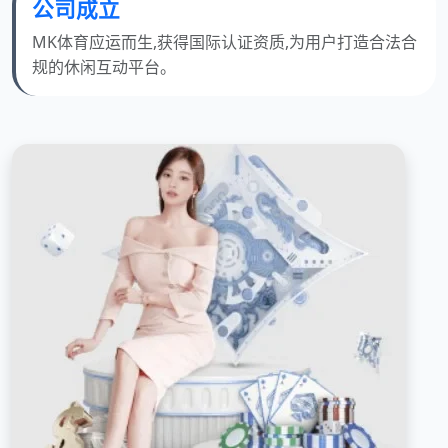
公司成立
MK体育应运而生,获得国际认证资质,为用户打造合法合
规的休闲互动平台。