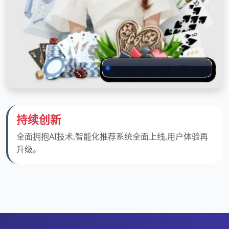
持续创新
全面拥抱AI技术,智能化推荐系统全面上线,用户体验再
升级。