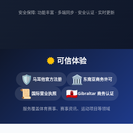
安全保障: 功能丰富 · 多端同步 · 安全认证 · 实时更新
可信体验
🛡
🏛
马耳他官方注册
东南亚商务许可
📜
🇬🇮
国际营业执照
Gibraltar 商务认证
服务覆盖体育赛事、赛事资讯、运动项目等领域