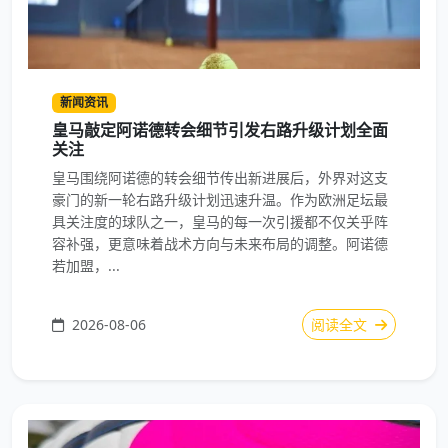
新闻资讯
皇马敲定阿诺德转会细节引发右路升级计划全面
关注
皇马围绕阿诺德的转会细节传出新进展后，外界对这支
豪门的新一轮右路升级计划迅速升温。作为欧洲足坛最
具关注度的球队之一，皇马的每一次引援都不仅关乎阵
容补强，更意味着战术方向与未来布局的调整。阿诺德
若加盟，...
2026-08-06
阅读全文