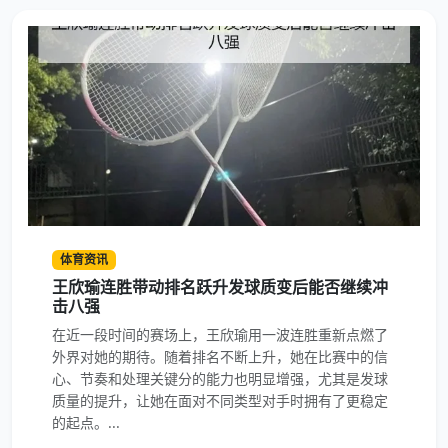
体育资讯
王欣瑜连胜带动排名跃升发球质变后能否继续冲
击八强
在近一段时间的赛场上，王欣瑜用一波连胜重新点燃了
外界对她的期待。随着排名不断上升，她在比赛中的信
心、节奏和处理关键分的能力也明显增强，尤其是发球
质量的提升，让她在面对不同类型对手时拥有了更稳定
的起点。...